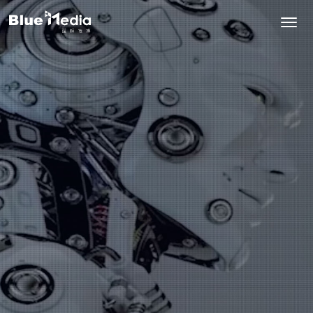
首页
核心业务
出海营销
产品与解决方案
品牌营销
鲁班跨境通
资源
效果营销
PerforMad亿帆出海
海外资源
成功案例